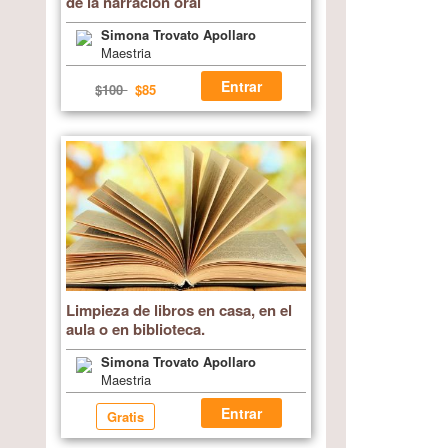
de la narración oral
Simona Trovato Apollaro
Maestria
Entrar
$100
$85
Limpieza de libros en casa, en el
aula o en biblioteca.
Simona Trovato Apollaro
Maestria
Entrar
Gratis