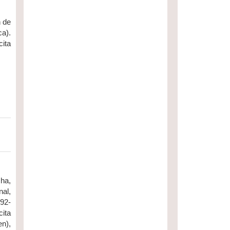
n de
ca).
cita
cha,
nal,
992-
ita
en),