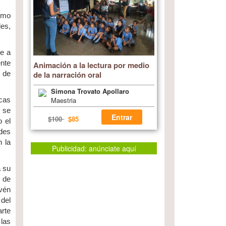
como
les,
ne a
ente
Animación a la lectura por medio
de la narración oral
n de
Simona Trovato Apollaro
Maestria
icas
o se
Entrar
$100
$85
o el
ades
n la
Publicidad: anúnciate aquí
a su
o de
evén
 del
arte
 las