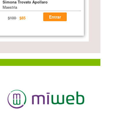
Simona Trovato Apollaro
Maestria
Entrar
$100
$85