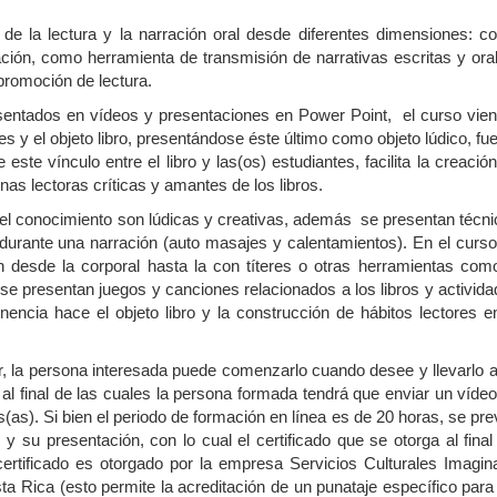
de la lectura y la narración oral desde diferentes dimensiones: 
ación, como herramienta de transmisión de narrativas escritas y ora
 promoción de lectura.
esentados en vídeos y presentaciones en Power Point, el curso vie
tes y el objeto libro, presentándose éste último como objeto lúdico, fu
este vínculo entre el libro y las(os) estudiantes, facilita la creació
nas lectoras críticas y amantes de los libros.
 del conocimiento son lúdicas y creativas, además se presentan técn
durante una narración (auto masajes y calentamientos). En el curs
n desde la corporal hasta la con títeres o otras herramientas com
 se presentan juegos y canciones relacionados a los libros y activid
nencia hace el objeto libro y la construcción de hábitos lectores e
ecir, la persona interesada puede comenzarlo cuando desee y llevarlo 
al final de las cuales la persona formada tendrá que enviar un víde
s(as). Si bien el periodo de formación en línea es de 20 horas, se pr
y su presentación, con lo cual el certificado que se otorga al final
rtificado es otorgado por la empresa Servicios Culturales Imagin
ta Rica (esto permite la acreditación de un punataje específico para